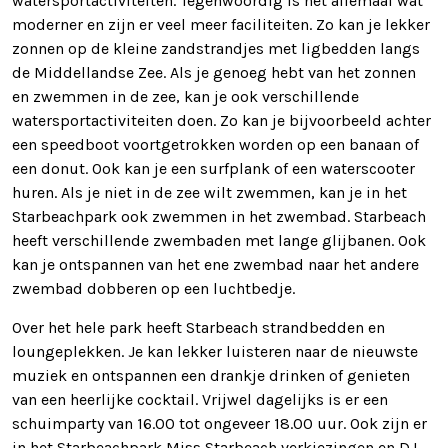
watersportactiviteiten. Tegenwoordig is het allemaal wat
moderner en zijn er veel meer faciliteiten. Zo kan je lekker
zonnen op de kleine zandstrandjes met ligbedden langs
de Middellandse Zee. Als je genoeg hebt van het zonnen
en zwemmen in de zee, kan je ook verschillende
watersportactiviteiten doen. Zo kan je bijvoorbeeld achter
een speedboot voortgetrokken worden op een banaan of
een donut. Ook kan je een surfplank of een waterscooter
huren. Als je niet in de zee wilt zwemmen, kan je in het
Starbeachpark ook zwemmen in het zwembad. Starbeach
heeft verschillende zwembaden met lange glijbanen. Ook
kan je ontspannen van het ene zwembad naar het andere
zwembad dobberen op een luchtbedje.
Over het hele park heeft Starbeach strandbedden en
loungeplekken. Je kan lekker luisteren naar de nieuwste
muziek en ontspannen een drankje drinken of genieten
van een heerlijke cocktail. Vrijwel dagelijks is er een
schuimparty van 16.00 tot ongeveer 18.00 uur. Ook zijn er
in het Starbeachpark Miss Starbeach verkiezingen en DJ