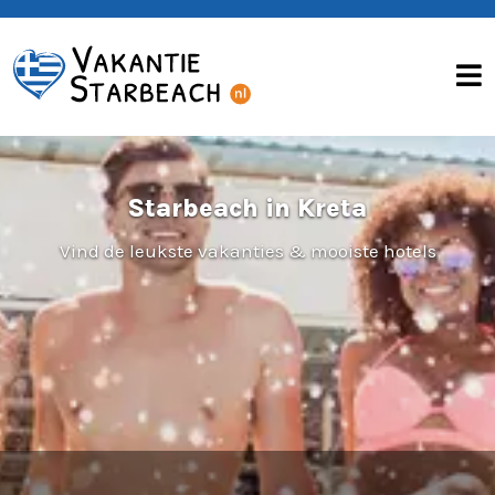
Home
Chersonissos
Bezienswaardigheden
Starbeach in Kreta
Uitgaan
Vind de leukste vakanties & mooiste hotels
Contact