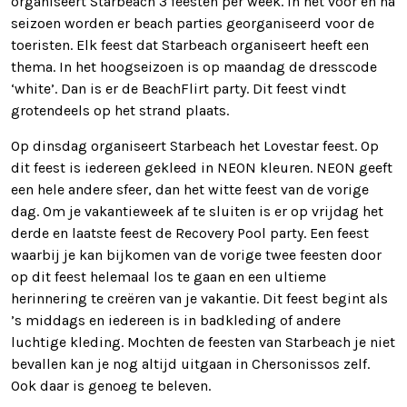
organiseert Starbeach 3 feesten per week. In het voor en na
seizoen worden er beach parties georganiseerd voor de
toeristen. Elk feest dat Starbeach organiseert heeft een
thema. In het hoogseizoen is op maandag de dresscode
‘white’. Dan is er de BeachFlirt party. Dit feest vindt
grotendeels op het strand plaats.
Op dinsdag organiseert Starbeach het Lovestar feest. Op
dit feest is iedereen gekleed in NEON kleuren. NEON geeft
een hele andere sfeer, dan het witte feest van de vorige
dag. Om je vakantieweek af te sluiten is er op vrijdag het
derde en laatste feest de Recovery Pool party. Een feest
waarbij je kan bijkomen van de vorige twee feesten door
op dit feest helemaal los te gaan en een ultieme
herinnering te creëren van je vakantie. Dit feest begint als
’s middags en iedereen is in badkleding of andere
luchtige kleding. Mochten de feesten van Starbeach je niet
bevallen kan je nog altijd uitgaan in Chersonissos zelf.
Ook daar is genoeg te beleven.